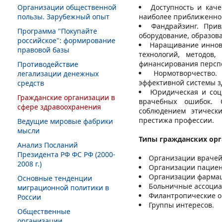
Организации общественной
Доступность и каче
пользы. Зарубежный опыт
наиболее приближенном
Фандрайзинг. Прив
Программа "Покупайте
оборудование, образова
российское": формирование
Наращивание иннов
правовой базы
технологий, методов,
финансирования персп
Противодействие
Нормотворчество
легализации денежных
эффективной системы зд
средств
Юридическая и соц
Гражданские организации в
врачебных ошибок. С
сфере здравоохранения
соблюдением этическ
престижа профессии.
Ведущие мировые фабрики
мысли
Типы гражданских орг
Анализ Посланий
Президента РФ ФС РФ (2000-
Организации врачей
2008 г.)
Организации пациен
Организации фармац
Основные тенденции
Больничные ассоциа
миграционной политики в
Филантропические о
России
Группы интересов.
Общественные
организации