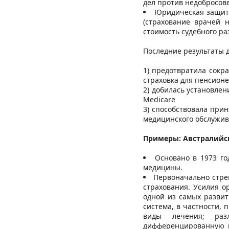
дел против недобросов
Юридическая защита
(страхование врачей 
стоимость судебного ра
Последние результаты 
1) предотвратила сокр
страховка для пенсионе
2) добилась установле
Medicare
3) способствовала при
медицинского обслужив
Примеры: Австралийс
Основано в 1973 го
медицины.
Первоначально стре
страхования. Усилия о
одной из самых развит
система, в частности,
виды лечения; раз
дифференцированную ш