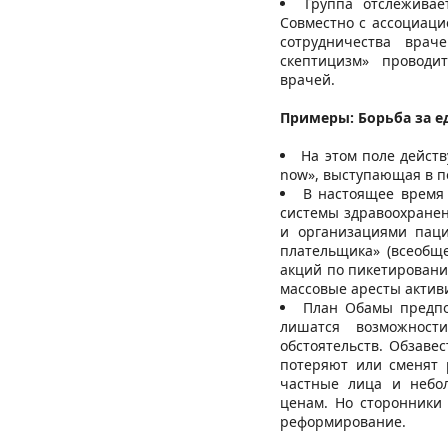
Группа отслеживае
Совместно с ассоциаци
сотрудничества врач
скептицизм» проводи
врачей.
Примеры: Борьба за 
На этом поле действ
now», выступающая в п
В настоящее время
системы здравоохранен
и организациями паци
плательщика» (всеобще
акций по пикетирован
массовые аресты актив
План Обамы предпо
лишатся возможност
обстоятельств. Обзаве
потеряют или сменят р
частные лица и небол
ценам. Но сторонники
реформирование.