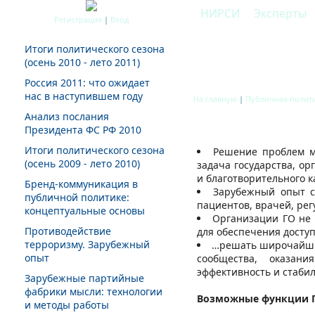
НИРСИ
Эксперты
Регистрация
|
Вход
Итоги политического сезона
(осень 2010 - лето 2011)
Гражданские орг
Россия 2011: что ожидает
нас в наступившем году
На главную
|
Публичная полит
Анализ послания
Президента ФС РФ 2010
Итоги политического сезона
Решение проблем м
(осень 2009 - лето 2010)
задача государства, о
и благотворительного к
Бренд-коммуникация в
Зарубежный опыт св
публичной политике:
пациентов, врачей, ре
концептуальные основы
Организации ГО не 
Противодействие
для обеспечения досту
терроризму. Зарубежный
…решать широчайший 
опыт
сообщества, оказан
эффективность и стаби
Зарубежные партийные
фабрики мысли: технологии
Возможные функции Г
и методы работы