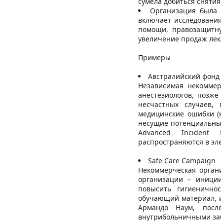
сумела добиться снятия
Организация была 
включает исследовани
помощи, правозащитну
увеличение продаж лек
Примеры
Австралийский фонд
Независимая некоммер
анестезиологов, позж
несчастных случаев,
медицинские ошибки (
несущие потенциальный
Advanced Incident
распространяются в эл
Safe Care Campaign
Некоммерческая орган
организации – иниции
повысить гигиенично
обучающий материал, и
Армандо Наум, посл
внутрибольничными заб