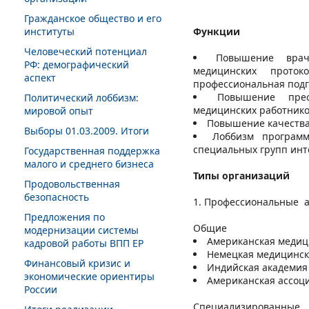
Гражданское общество и его
институты
Функции
Человеческий потенциал
Повышение врач
РФ: демографический
медицинских проток
аспект
профессиональная подг
Повышение прес
Политический лоббизм:
медицинских работнико
мировой опыт
Повышение качества
Выборы 01.03.2009. Итоги
Лоббизм программ
специальных групп ин
Государственная поддержка
малого и среднего бизнеса
Типы организаций
Продовольственная
безопасность
Профессиональные а
Предложения по
Общие
модернизации системы
Американская медиц
кадровой работы ВПП ЕР
Немецкая медицинск
Финансовый кризис и
Индийская академия
экономические ориентиры
Американская ассоци
России
Специализированные