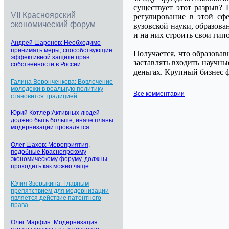
существует этот разрыв? 
VII Красноярский
регулирование в этой сфе
экономический форум
вузовской науки, образова
и на них строить свои гип
Андрей Шаронов: Необходимо
принимать меры, способствующие
Получается, что образова
эффективной защите прав
заставлять входить научны
собственности в России
деньгах. Крупный бизнес ф
Галина Воронченкова: Вовлечение
молодежи в реальную политику
Все комментарии
становится традицией
Юрий Котлер:Активных людей
должно быть больше, иначе планы
модернизации провалятся
Олег Шахов: Мероприятия,
подобные Красноярскому
экономическому форуму, должны
проходить как можно чаще
Юлия Зворыкина: Главным
препятствием для модернизации
является действие патентного
права
Олег Марфин: Модернизация