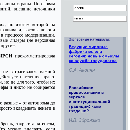
 регионы страны. По словам
риятий, внешние источники
и», по итогам которой на
прашивали, готовы ли они
 в процессе модернизации,
Экспертные материалы:
вые лидеры (не верховная
 другие.
Ведущие мировые
фабрики мысли
НИРСИ
прокомментировала
сегодня: новые смыслы
на службе государства
О.А. Акопян
 не затрагивался: важной
ействует патентное право.
, но не для того, чтобы их
ейфы и никто не собирается
Российское
правосознание в
зеркале
институциональной
о разные – от автопрома до
традиции: камо
росто вкладывать деньги в
грядеши?
И.В. Збронжко
 брешь, закрытая патентом,
то можно внедрять, если