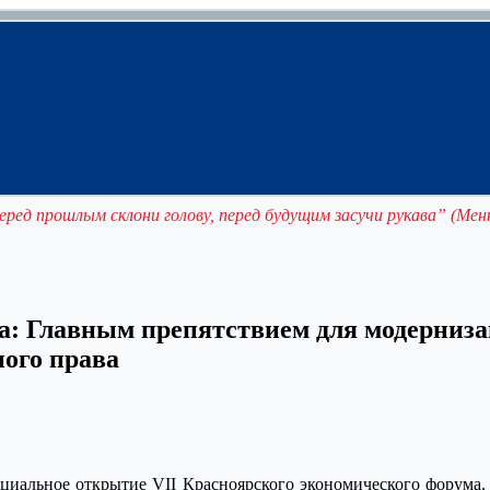
еред прошлым склони голову, перед будущим засучи рукава” (Мен
: Главным препятствием для модерниза
ного права
ициальное открытие VII Красноярского экономического форума,