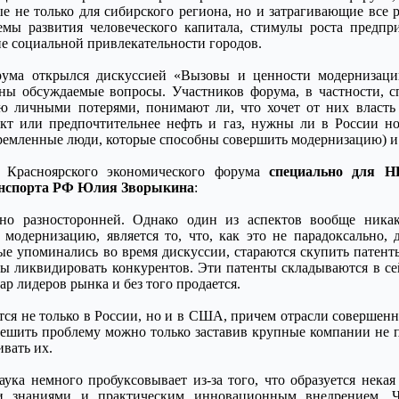
ые не только для сибирского региона, но и затрагивающие все
лемы развития человеческого капитала, стимулы роста предп
 социальной привлекательности городов.
ума открылся дискуссией «Вызовы и ценности модернизаци
ны обсуждаемые вопросы. Участников форума, в частности, с
ию личными потерями, понимают ли, что хочет от них власть
кт или предпочтительнее нефть и газ, нужны ли в России но
стремленные люди, которые способны совершить модернизацию) и
 Красноярского экономического форума
специально для 
нспорта РФ Юлия Зворыкина
:
но разносторонней. Однако один из аспектов вообще никак
одернизацию, является то, что, как это не парадоксально, д
е упоминались во время дискуссии, стараются скупить патенты
тобы ликвидировать конкурентов. Эти патенты складываются в с
ар лидеров рынка и без того продается.
тся не только в России, но и в США, причем отрасли совершенн
ешить проблему можно только заставив крупные компании не п
ивать их.
ука немного пробуксовывает из-за того, что образуется некая
и знаниями и практическим инновационным внедрением. Ч