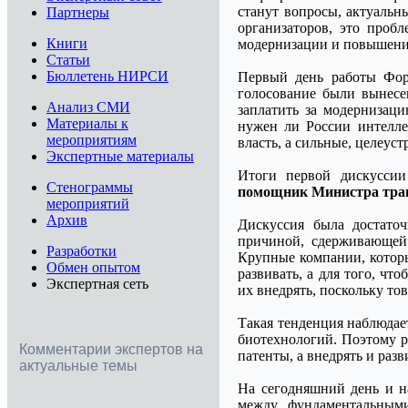
станут вопросы, актуальн
Партнеры
организаторов, это проб
Книги
модернизации и повышение
Статьи
Бюллетень НИРСИ
Первый день работы Фор
голосование были вынесе
Анализ СМИ
заплатить за модернизац
Материалы к
нужен ли России интелле
мероприятиям
власть, а сильные, целеу
Экспертные материалы
Итоги первой дискуссии
Стенограммы
помощник Министра тра
мероприятий
Архив
Дискуссия была достаточ
причиной, сдерживающей м
Разработки
Крупные компании, которы
Обмен опытом
развивать, а для того, ч
Экспертная сеть
их внедрять, поскольку тов
Такая тенденция наблюдае
биотехнологий. Поэтому р
Комментарии экспертов на
патенты, а внедрять и разв
актуальные темы
На сегодняшний день и на
между фундаментальным