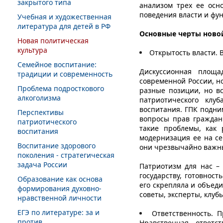
закрытого типа
анализом трех ее осн
поведения власти и фу
Учебная и художественная
литература для детей в РФ
Основные черты новой
Новая политическая
культура
Открытость власти. 
Семейное воспитание:
Дискуссионная площа
традиции и современность
современной России, н
Проблема подросткового
разные позиции, но вс
алкоголизма
патриотического клу
воспитания. ГПК подни
Перспективы
вопросы прав граждан 
патриотического
такие проблемы, как 
воспитания
модернизация ее на се
Воспитание здорового
они чрезвычайно важны
поколения - стратегическая
задача России
Патриотизм для нас – 
государству, готовнос
Образование как основа
его скрепляла и объед
формирования духовно-
советы, эксперты, клу
нравственной личности
ЕГЭ по литературе: за и
Ответственность. 
против
Нравственная ответст