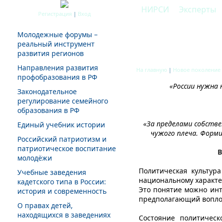
НИРСИ
Эксперты
Регистрация
|
Вход
Молодежные форумы –
реальный инструмент
Новая политичес
развития регионов
Направления развития
На главную
|
Новое поколение
профобразования в РФ
«России нужна
Законодательное
регулирование семейного
образования в РФ
«За пределами собстве
Единый учебник истории
чужого плеча. Форм
Российский патриотизм и
патриотическое воспитание
В
молодёжи
Политическая культур
Учебные заведения
национальному характе
кадетского типа в России:
Это понятие можно инт
история и современность
предполагающий вопло
О правах детей,
находящихся в заведениях
Состояние политическ