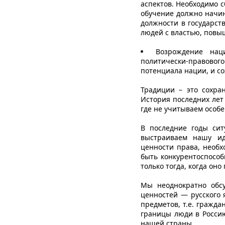
аспектов. Необходимо с
обучение должно начин
должности в государст
людей с властью, повы
Возрождение наци
политически-правового
потенциала нации, и с
Традиции – это сохра
История последних лет 
где не учитываем особе
В последние годы сит
выстраиваем нашу ид
ценности права, необх
быть конкурентоспосо
только тогда, когда он
Мы неоднократно обс
ценностей — русского 
предметов, т.е. гражда
границы люди в Росси
нашей страны.