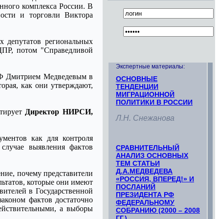
нного комплекса России. В
ности и торговли Виктора
х депутатов региональных
ЛДПР, потом "Справедливой
Экспертные материалы:
РФ Дмитрием Медведевым в
ОСНОВНЫЕ
торая, как они утверждают,
ТЕНДЕНЦИИ
МИГРАЦИОННОЙ
ПОЛИТИКИ В РОССИИ
нтирует
Директор НИРСИ,
Л.Н. Снежанова
ументов как для контроля
 случае выявления фактов
СРАВНИТЕЛЬНЫЙ
АНАЛИЗ ОСНОВНЫХ
ТЕМ СТАТЬИ
Д.А.МЕДВЕДЕВА
ение, почему представители
«РОССИЯ, ВПЕРЕД!» И
льтатов, которые они имеют
ПОСЛАНИЙ
авителей в Государственной
ПРЕЗИДЕНТА РФ
законом фактов достаточно
ФЕДЕРАЛЬНОМУ
действительными, а выборы
СОБРАНИЮ (2000 – 2008
ГГ.)