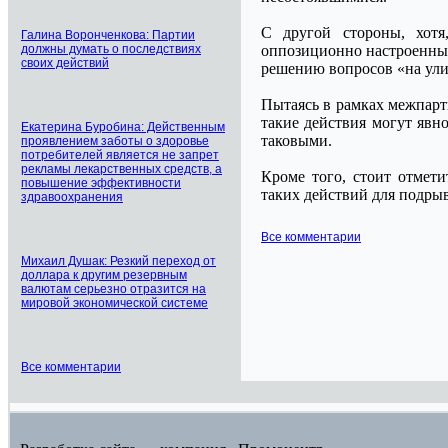
С другой стороны, хотя
Галина Воронченкова: Партии
должны думать о последствиях
оппозиционно настроенные
своих действий
решению вопросов «на ули
Пытаясь в рамках межпарт
такие действия могут явн
Екатерина Буробина: Действенным
таковыми.
проявлением заботы о здоровье
потребителей является не запрет
рекламы лекарственных средств, а
Кроме того, стоит отмети
повышение эффективности
таких действий для подры
здравоохранения
Все комментарии
Михаил Душак: Резкий переход от
доллара к другим резервным
валютам серьезно отразится на
мировой экономической системе
Все комментарии