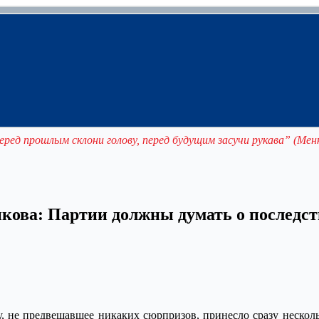
еред прошлым склони голову, перед будущим засучи рукава” (Мен
кова: Партии должны думать о последст
у, не предвещавшее никаких сюрпризов, принесло сразу нескол