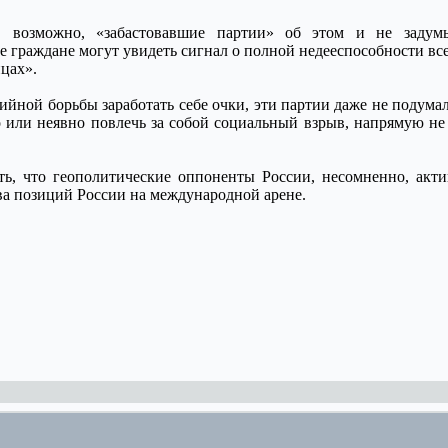
, возможно, «забастовавшие партии» об этом и не задум
 граждане могут увидеть сигнал о полной недееспособности все
цах».
ийной борьбы заработать себе очки, эти партии даже не подума
о или неявно повлечь за собой социальный взрыв, напрямую не
ть, что геополитические оппоненты России, несомненно, акт
ва позиций России на международной арене.