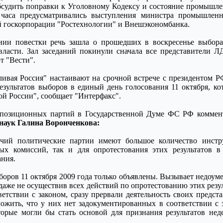
судить поправки к Уголовному Кодексу и состояние промышле
о часа предусматривались выступления министра промышлен
й госкорпорации "Ростехнологии" и Внешэкономбанка.
ии повестки речь зашла о прошедших в воскресенье выбора
власти. Зал заседаний покинули сначала все представители 
т "Вести".
вая Россия" настаивают на срочной встрече с президентом 
езультатов выборов в единый день голосования 11 октября, ко
ой России", сообщает "Интерфакс".
ппозиционных партий в Государственной Думе ФС РФ комме
наук Галина Воронченкова:
чий политические партии имеют большое количество инстр
ных комиссий, так и для опротестования этих результатов в
ания.
боров 11 октября 2009 года только объявлены. Вызывает недоум
даже не осуществив всех действий по опротестованию этих резу
ветствии с законом, сразу прервали деятельность своих предст
жить, что у них нет задокументированных в соответствии с 
торые могли бы стать основой для признания результатов не