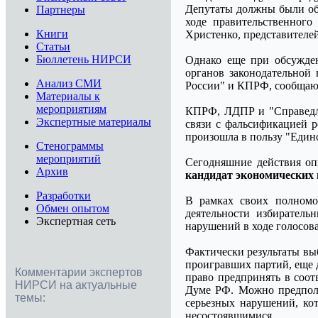
Депутаты должны были об
Партнеры
ходе правительственног
Книги
Христенко, представителе
Статьи
Бюллетень НИРСИ
Однако еще при обсужден
органов законодательной 
Анализ СМИ
России" и КПРФ, сообщаю
Материалы к
мероприятиям
КПРФ, ЛДПР и "Справедли
Экспертные материалы
связи с фальсификацией р
произошла в пользу "Един
Стенограммы
мероприятий
Сегодняшние действия о
Архив
кандидат экономических 
Разработки
В рамках своих полномо
Обмен опытом
деятельности избиратель
Экспертная сеть
нарушений в ходе голосов
Фактически результаты вы
проигравших партий, еще 
Комментарии экспертов
право предпринять в соот
НИРСИ на актуальные
Думе РФ. Можно предполо
темы:
серьезных нарушений, ко
несостоявшимися.