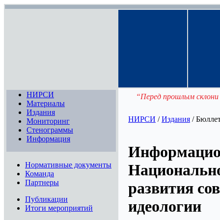
НИРСИ
“Перед прошлым склони г
Материалы
Издания
НИРСИ
/
Издания
/ Бюлле
Мониторинг
Стенограммы
Информация
Информацио
Нормативные документы
Национально
Команда
Партнеры
развития со
Публикации
идеологии
Итоги мероприятий